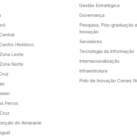
Gestão Estratégica
u
Governança
ró
Pesquisa, Pós-graduação 
Inovação
Central
Servidores
Centro Histórico
Tecnologia da Informação
-Zona Leste
Internacionalização
-Zona Norte
Infraestrutura
Cruz
Polo de Inovação Currais 
as
mirim
os Ferros
 Cruz
onçalo do Amarante
iguel