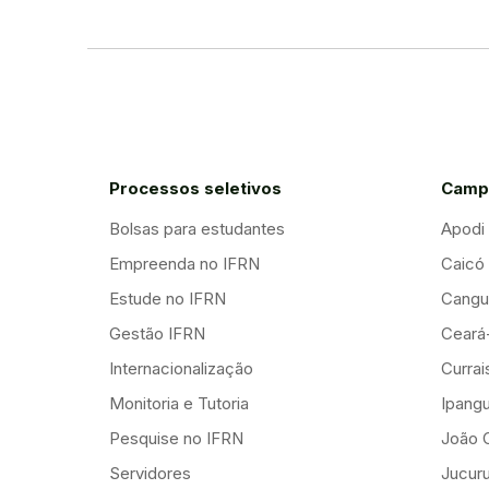
Processos seletivos
Camp
Bolsas para estudantes
Apodi
Empreenda no IFRN
Caicó
Estude no IFRN
Cangu
Gestão IFRN
Ceará
Internacionalização
Curra
Monitoria e Tutoria
Ipang
Pesquise no IFRN
João 
Servidores
Jucuru