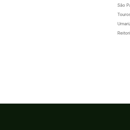
São Pa
Touro
Umariz
Reitor