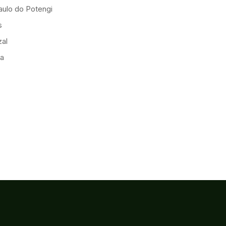
ulo do Potengi
s
al
ia