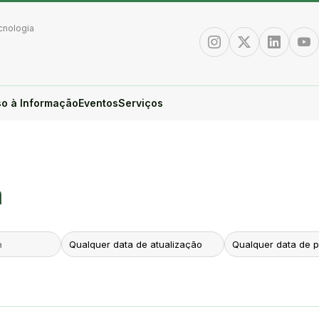
cnologia
Instagram
Twitter/X
Linkedin
You
o à Informação
Eventos
Serviços
a