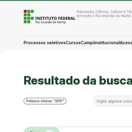
Ir para a página inicial
Ir para a busca
Educação, Ciência, Cultura e Te
Ir para o menu principal
em todo o Rio Grande do Norte
Ir para o conteúdo
Ir para o rodapé
Alto contraste
Login da Área Administrativa
Processos seletivos
Cursos
Campi
Institucional
Acess
Acessibilidade
Você está aqui:
Resultado da busc
Palavra-chave: "SPP"