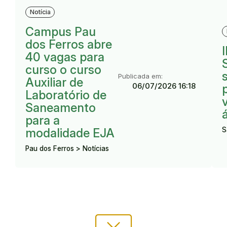
Resultado:
Notícia
R
Campus Pau
dos Ferros abre
40 vagas para
curso o curso
Publicada em:
Auxiliar de
06/07/2026 16:18
Laboratório de
Saneamento
para a
S
modalidade EJA
Pau dos Ferros > Notícias