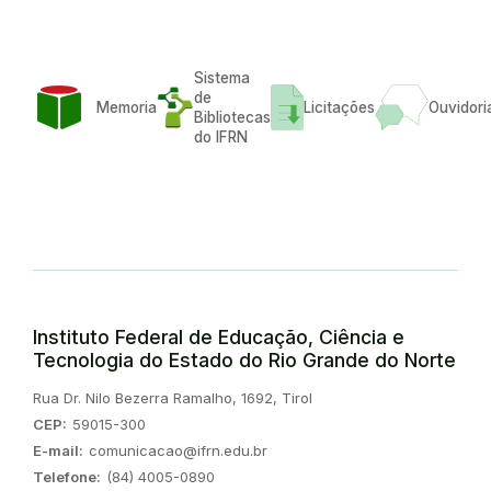
Sistema
de
Memoria
Licitações
Ouvidori
Bibliotecas
do IFRN
Instituto Federal de Educação, Ciência e
Tecnologia do Estado do Rio Grande do Norte
Endereço:
Rua Dr. Nilo Bezerra Ramalho, 1692, Tirol
CEP:
59015-300
E-mail:
comunicacao@ifrn.edu.br
Telefone:
(84) 4005-0890