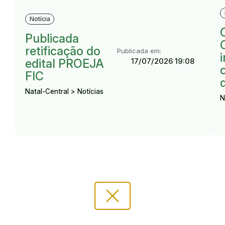
R
Resultado:
Notícia
Publicada
retificação do
Publicada em:
17/07/2026 19:08
edital PROEJA
FIC
Natal-Central > Notícias
N
cancel_presentation