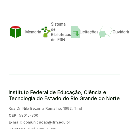
Sistema
de
Memoria
Licitações
Ouvidori
Bibliotecas
do IFRN
Instituto Federal de Educação, Ciência e
Tecnologia do Estado do Rio Grande do Norte
Endereço:
Rua Dr. Nilo Bezerra Ramalho, 1692, Tirol
CEP:
59015-300
E-mail:
comunicacao@ifrn.edu.br