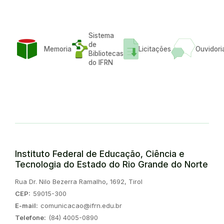
Sistema
de
Memoria
Licitações
Ouvidori
Bibliotecas
do IFRN
Instituto Federal de Educação, Ciência e
Tecnologia do Estado do Rio Grande do Norte
Endereço:
Rua Dr. Nilo Bezerra Ramalho, 1692, Tirol
CEP:
59015-300
E-mail:
comunicacao@ifrn.edu.br
Telefone:
(84) 4005-0890