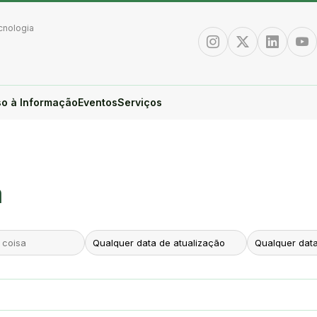
cnologia
Instagram
Twitter/X
Linkedin
You
o à Informação
Eventos
Serviços
a