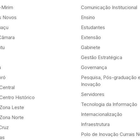
-Mirim
Comunicação Institucional
is Novos
Ensino
uaçu
Estudantes
Câmara
Extensão
tu
Gabinete
Gestão Estratégica
u
Governança
ró
Pesquisa, Pós-graduação 
Inovação
Central
Servidores
Centro Histórico
Tecnologia da Informação
-Zona Leste
Internacionalização
-Zona Norte
Infraestrutura
Cruz
Polo de Inovação Currais 
as