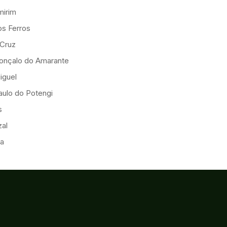
mirim
os Ferros
 Cruz
onçalo do Amarante
iguel
ulo do Potengi
s
al
ia