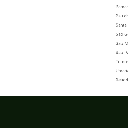
Parna
Pau d
Santa
São G
São M
São Pa
Touro
Umariz
Reitor