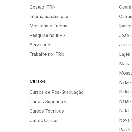
Gestão IFRN
Ceará
Internacionalização
Curra
Monitoria e Tutoria
Ipang
Pesquise no IFRN
João 
Servidores
Jucuru
Trabalhe no IFRN
Lajes
Maca
Mosso
Cursos
Natal-
Natal-
Cursos de Pós-Graduação
Natal
Cursos Superiores
Natal
Cursos Técnicos
Nova 
Outros Cursos
Parelh