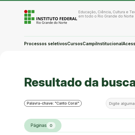
Ir para a página inicial
Ir para a busca
Educação, Ciência, Cultura e Te
Ir para o menu principal
em todo o Rio Grande do Norte
Ir para o conteúdo
Ir para o rodapé
Alto contraste
Login da Área Administrativa
Processos seletivos
Cursos
Campi
Institucional
Acess
Acessibilidade
Você está aqui:
Resultado da busc
Palavra-chave: "Canto Coral"
Páginas
0