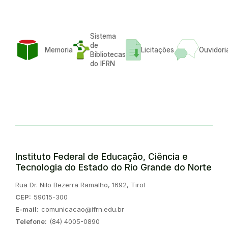
Sistema
de
Memoria
Licitações
Ouvidori
Bibliotecas
do IFRN
Instituto Federal de Educação, Ciência e
Tecnologia do Estado do Rio Grande do Norte
Endereço:
Rua Dr. Nilo Bezerra Ramalho, 1692, Tirol
CEP:
59015-300
E-mail:
comunicacao@ifrn.edu.br
Telefone:
(84) 4005-0890