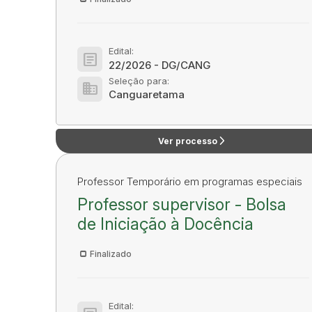
Edital:
article
22/2026 - DG/CANG
Seleção para:
domain
Canguaretama
arrow_forward_ios
Ver processo
Professor Temporário em programas especiais
Professor supervisor - Bolsa
de Iniciação à Docência
Finalizado
Edital: