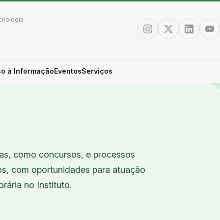
cnologia
Instagram
Twitter/X
Linkedin
You
o à Informação
Eventos
Serviços
cas, como concursos, e processos
nos, com oportunidades para atuação
rária no Instituto.