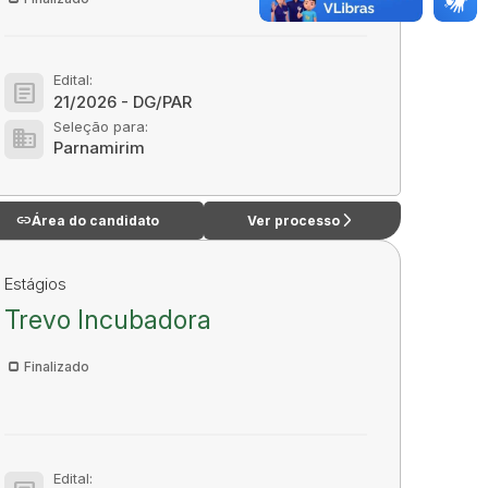
Edital:
article
21/2026 - DG/PAR
Seleção para:
domain
Parnamirim
link
arrow_forward_ios
Área do candidato
Ver processo
Estágios
Trevo Incubadora
Finalizado
Edital: