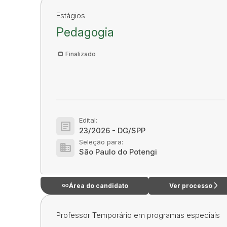
Estágios
Pedagogia
Finalizado
Edital:
article
23/2026 - DG/SPP
Seleção para:
domain
São Paulo do Potengi
link
arrow_forward_ios
Área do candidato
Ver processo
Professor Temporário em programas especiais