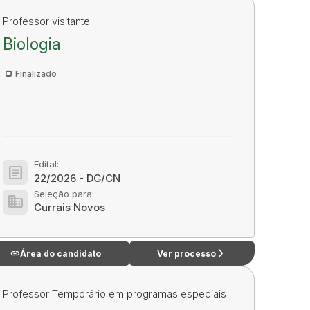
Professor visitante
Biologia
Finalizado
Edital:
article
22/2026 - DG/CN
Seleção para:
domain
Currais Novos
link
arrow_forward_ios
Área do candidato
Ver processo
Professor Temporário em programas especiais