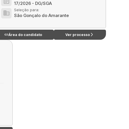
article
17/2026 - DG/SGA
Seleção para:
domain
São Gonçalo do Amarante
link
arrow_forward_ios
Área do candidato
Ver processo