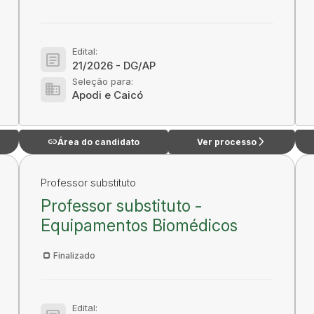
Edital:
article
21/2026 - DG/AP
Seleção para:
domain
Apodi e Caicó
link
arrow_forward_ios
Área do candidato
Ver processo
Professor substituto
Professor substituto -
Equipamentos Biomédicos
Finalizado
Edital: