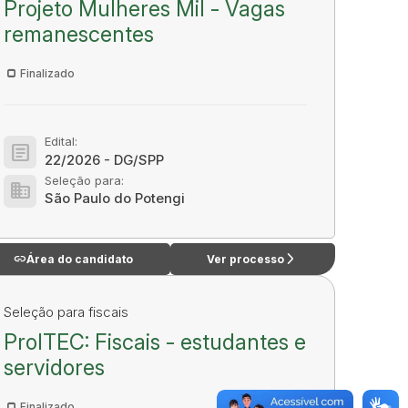
Projeto Mulheres Mil - Vagas
remanescentes
Finalizado
Edital:
article
22/2026 - DG/SPP
Seleção para:
domain
São Paulo do Potengi
link
arrow_forward_ios
Área do candidato
Ver processo
Seleção para fiscais
ProITEC: Fiscais - estudantes e
servidores
Finalizado