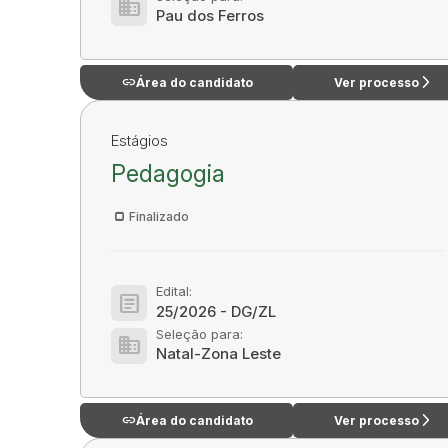
domain
Pau dos Ferros
link
arrow_forward_ios
Área do candidato
Ver processo
Estágios
Pedagogia
Finalizado
Edital:
article
25/2026 - DG/ZL
Seleção para:
domain
Natal-Zona Leste
link
arrow_forward_ios
Área do candidato
Ver processo