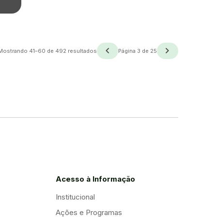
navigate_before
navigate_next
Anterior
Próxima
Mostrando 41–60 de 492 resultados
Página 3 de 25
Acesso à Informação
Institucional
Ações e Programas