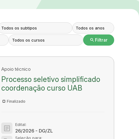
search
Filtrar
Apoio técnico
Processo seletivo simplificado
coordenação curso UAB
Finalizado
Edital:
article
26/2026 - DG/ZL
Seleção para: