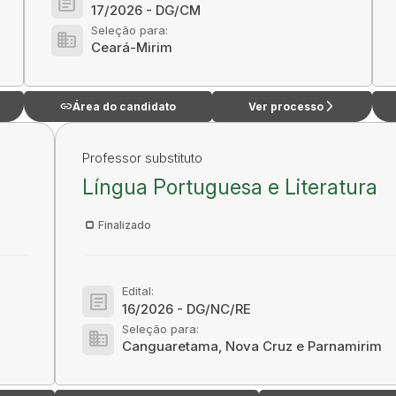
article
17/2026 - DG/CM
Seleção para:
domain
Ceará-Mirim
link
arrow_forward_ios
Área do candidato
Ver processo
Professor substituto
Língua Portuguesa e Literatura
Finalizado
Edital:
article
16/2026 - DG/NC/RE
Seleção para:
domain
Canguaretama, Nova Cruz e Parnamirim