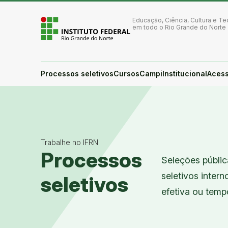
Ir para a página inicial
Ir para a busca
Educação, Ciência, Cultura e Te
Ir para o menu principal
em todo o Rio Grande do Norte
Ir para o conteúdo
Ir para o rodapé
Alto contraste
Login da Área Administrativa
Processos seletivos
Cursos
Campi
Institucional
Acess
Acessibilidade
Trabalhe no IFRN
Processos
Seleções públi
seletivos inter
seletivos
efetiva ou tempo