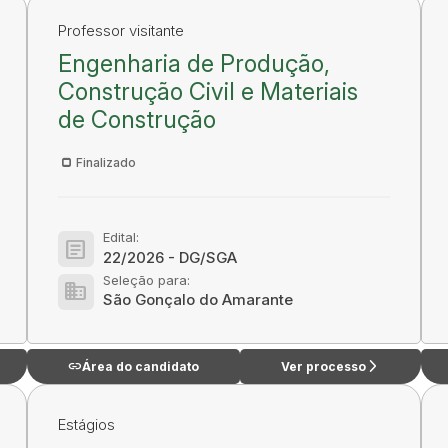
Professor visitante
Engenharia de Produção,
Construção Civil e Materiais
de Construção
Finalizado
Edital:
article
22/2026 - DG/SGA
Seleção para:
domain
São Gonçalo do Amarante
link
arrow_forward_ios
Área do candidato
Ver processo
Estágios