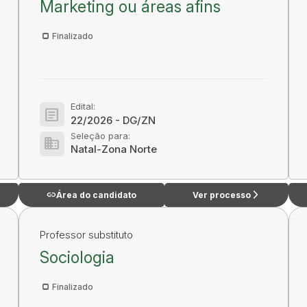
Marketing ou áreas afins
Finalizado
Edital:
article
22/2026 - DG/ZN
Seleção para:
domain
Natal-Zona Norte
link
arrow_forward_ios
Área do candidato
Ver processo
Professor substituto
Sociologia
Finalizado