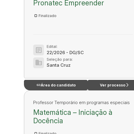
Pronatec Empreender
Finalizado
Edital:
article
22/2026 - DG/SC
Seleção para:
domain
Santa Cruz
link
arrow_forward_ios
Área do candidato
Ver processo
Professor Temporário em programas especiais
Matemática – Iniciação à
Docência
Finalizado