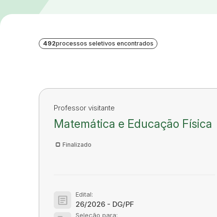
492
processos seletivos encontrados
Professor visitante
Matemática e Educação Física
Finalizado
Edital:
article
26/2026 - DG/PF
Seleção para: