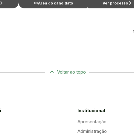
row_forward_ios
link
arrow_forward_ios
Área do candidato
Ver processo
Voltar ao topo
i
Institucional
Apresentação
Administração