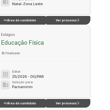
domain
Natal-Zona Leste
link
arrow_forward_ios
Área do candidato
Ver processo
Estágios
Educação Física
Finalizado
Edital:
article
25/2026 - DG/PAR
Seleção para:
domain
Parnamirim
link
arrow_forward_ios
Área do candidato
Ver processo