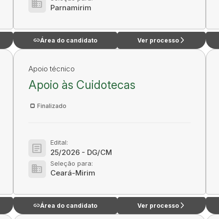
domain
Parnamirim
link
arrow_forward_ios
Área do candidato
Ver processo
Apoio técnico
Apoio às Cuidotecas
Finalizado
Edital:
article
25/2026 - DG/CM
Seleção para:
domain
Ceará-Mirim
link
arrow_forward_ios
Área do candidato
Ver processo