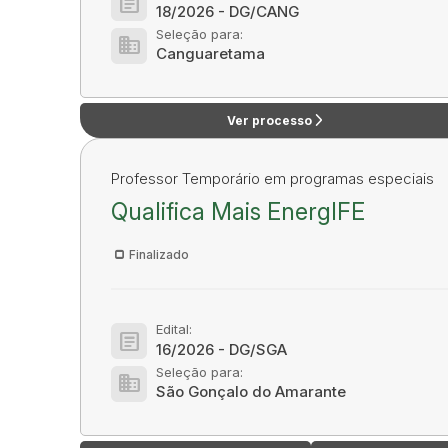
article
18/2026 - DG/CANG
Seleção para:
domain
Canguaretama
arrow_forward_ios
Ver processo
Professor Temporário em programas especiais
Qualifica Mais EnergIFE
Finalizado
Edital:
article
16/2026 - DG/SGA
Seleção para:
domain
São Gonçalo do Amarante