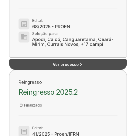
Edital:
article
68/2025 - PROEN
Seleção para:
domain
Apodi, Caicó, Canguaretama, Ceará-
Mirim, Currais Novos, +17 campi
arrow_forward_ios
Ver processo
Reingresso
Reingresso 2025.2
Finalizado
Edital:
article
41/2025 - Proen/IFRN