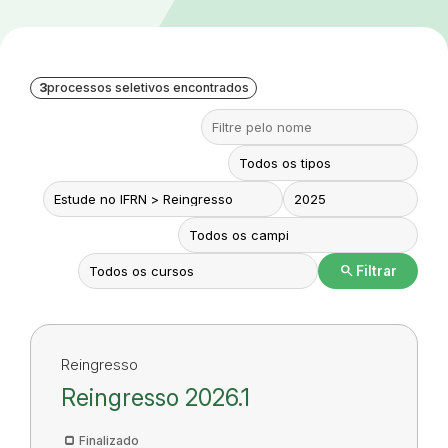
3
processos seletivos encontrados
search
Filtrar
Reingresso
Reingresso 2026.1
Finalizado