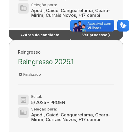
Seleção para:
domain
Apodi, Caicó, Canguaretama, Ceará-
Mirim, Currais Novos, +17 campi
link
arrow_forward_ios
Área do candidato
Ver processo
Reingresso
Reingresso 2025.1
Finalizado
Edital:
article
5/2025 - PROEN
Seleção para:
domain
Apodi, Caicó, Canguaretama, Ceará-
Mirim, Currais Novos, +17 campi