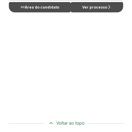
link
arrow_forward_ios
Área do candidato
Ver processo
Voltar ao topo