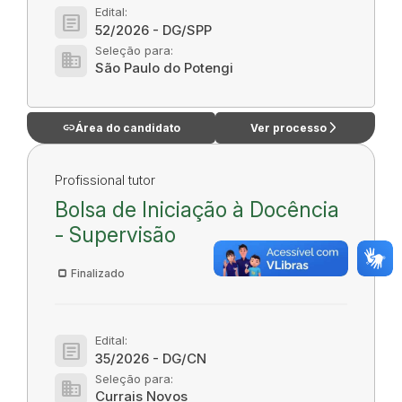
Edital:
article
52/2026 - DG/SPP
Seleção para:
domain
São Paulo do Potengi
link
arrow_forward_ios
Área do candidato
Ver processo
Profissional tutor
Bolsa de Iniciação à Docência
- Supervisão
Finalizado
Edital:
article
35/2026 - DG/CN
Seleção para:
domain
Currais Novos