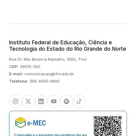
Instituto Federal de Educação, Ciência e
Tecnologia do Estado do Rio Grande do Norte
Endereço:
Rua Dr. Nilo Bezerra Ramalho, 1692, Tirol
CEP:
59015-300
E-mail:
comunicacao@ifrn.edu.br
Telefone:
(84) 4005-0890
Instagram
Twitter/X
Linkedin
Youtube
Spotify
TikTok
Consulte o cadastro da instituição no