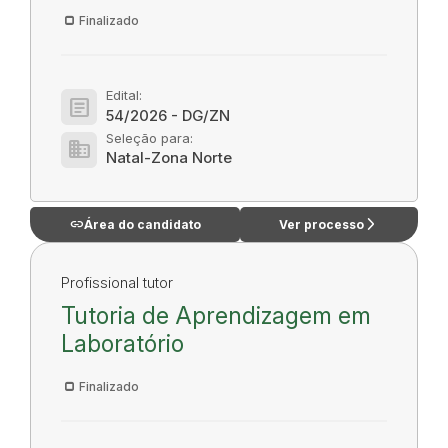
Finalizado
Edital:
article
54/2026 - DG/ZN
Seleção para:
domain
Natal-Zona Norte
link
arrow_forward_ios
Área do candidato
Ver processo
Profissional tutor
Tutoria de Aprendizagem em
Laboratório
Finalizado