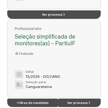
arrow_forward_ios
Ver processo
Profissional tutor
Seleção simplificada de
monitores(as) - PartiuIF
Finalizado
Edital:
article
13/2026 - DG/CANG
Seleção para:
domain
Canguaretama
link
arrow_forward_ios
Área do candidato
Ver processo