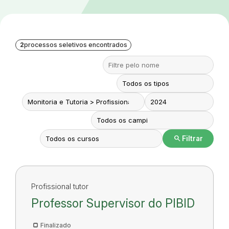
2
processos seletivos encontrados
search
Filtrar
Profissional tutor
Professor Supervisor do PIBID
Finalizado