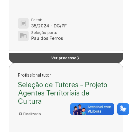
Edital:
article
35/2024 - DG/PF
Seleção para:
domain
Pau dos Ferros
arrow_forward_ios
Ver processo
Profissional tutor
Seleção de Tutores - Projeto
Agentes Territoriais de
Cultura
Finalizado