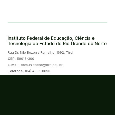
Instituto Federal de Educação, Ciência e
Tecnologia do Estado do Rio Grande do Norte
Endereço:
Rua Dr. Nilo Bezerra Ramalho, 1692, Tirol
CEP:
59015-300
E-mail:
comunicacao@ifrn.edu.br
Telefone:
(84) 4005-0890
Instagram
Twitter/X
Linkedin
Youtube
Spotify
TikTok