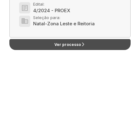
Edital:
article
4/2024 - PROEX
Seleção para:
domain
Natal-Zona Leste e Reitoria
arrow_forward_ios
Ver processo