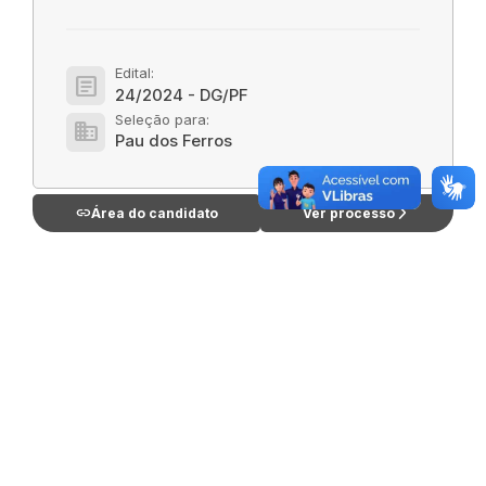
Edital:
article
24/2024 - DG/PF
Seleção para:
domain
Pau dos Ferros
link
arrow_forward_ios
Área do candidato
Ver processo