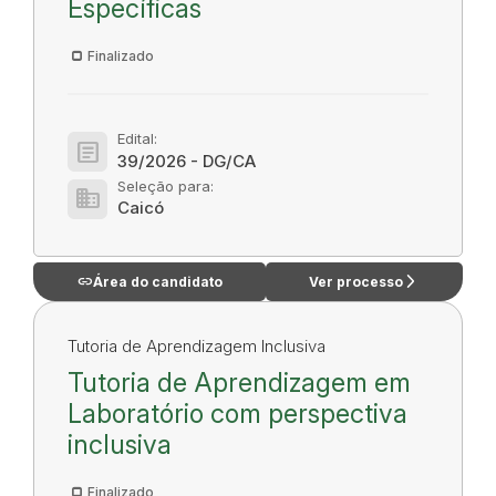
Específicas
Finalizado
Edital:
article
39/2026 - DG/CA
Seleção para:
domain
Caicó
link
arrow_forward_ios
Área do candidato
Ver processo
Tutoria de Aprendizagem Inclusiva
Tutoria de Aprendizagem em
Laboratório com perspectiva
inclusiva
Finalizado