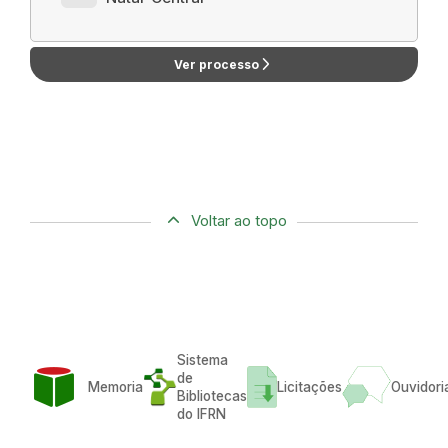
arrow_forward_ios
Ver processo
Voltar ao topo
Sistema
de
Memoria
Licitações
Ouvidori
Bibliotecas
do IFRN