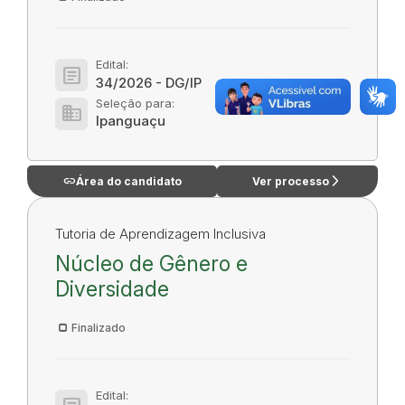
Edital:
article
34/2026 - DG/IP
Seleção para:
domain
Ipanguaçu
link
arrow_forward_ios
Área do candidato
Ver processo
Tutoria de Aprendizagem Inclusiva
Núcleo de Gênero e
Diversidade
Finalizado
Edital: