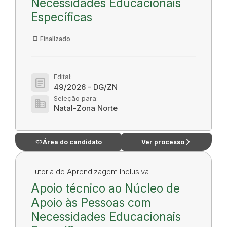
Necessidades Educacionais
Específicas
Finalizado
Edital:
article
49/2026 - DG/ZN
Seleção para:
domain
Natal-Zona Norte
link
arrow_forward_ios
Área do candidato
Ver processo
Tutoria de Aprendizagem Inclusiva
Apoio técnico ao Núcleo de
Apoio às Pessoas com
Necessidades Educacionais