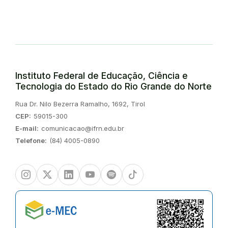
Instituto Federal de Educação, Ciência e
Tecnologia do Estado do Rio Grande do Norte
Endereço:
Rua Dr. Nilo Bezerra Ramalho, 1692, Tirol
CEP:
59015-300
E-mail:
comunicacao@ifrn.edu.br
Telefone:
(84) 4005-0890
Instagram
Twitter/X
Linkedin
Youtube
Spotify
TikTok