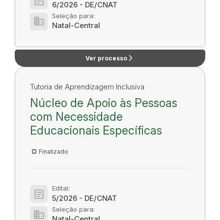
article
6/2026 - DE/CNAT
Seleção para:
domain
Natal-Central
arrow_forward_ios
Ver processo
Tutoria de Aprendizagem Inclusiva
Núcleo de Apoio às Pessoas
com Necessidade
Educacionais Específicas
Finalizado
Edital:
article
5/2026 - DE/CNAT
Seleção para:
domain
Natal-Central