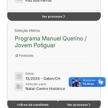
Pau dos Ferros
arrow_forward_ios
Ver processo
Seleção interna
Programa Manuel Querino /
Jovem Potiguar
Finalizado
Edital:
article
13/2024 - Gabin/CH
Seleção para:
domain
Natal-Centro Histórico
link
arrow_forward_ios
Área do candidato
Ver processo