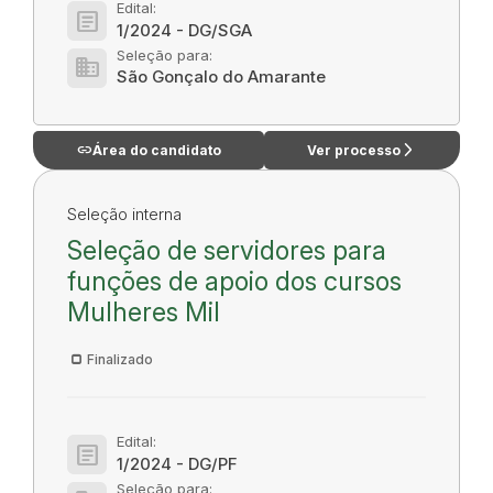
Edital:
article
1/2024 - DG/SGA
Seleção para:
domain
São Gonçalo do Amarante
link
arrow_forward_ios
Área do candidato
Ver processo
Seleção interna
Seleção de servidores para
funções de apoio dos cursos
Mulheres Mil
Finalizado
Edital:
article
1/2024 - DG/PF
Seleção para: