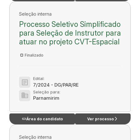
Seleção interna
Processo Seletivo Simplificado
para Seleção de Instrutor para
atuar no projeto CVT-Espacial
Finalizado
Edital:
article
7/2024 - DG/PAR/RE
Seleção para:
domain
Parnamirim
link
arrow_forward_ios
Área do candidato
Ver processo
Seleção interna