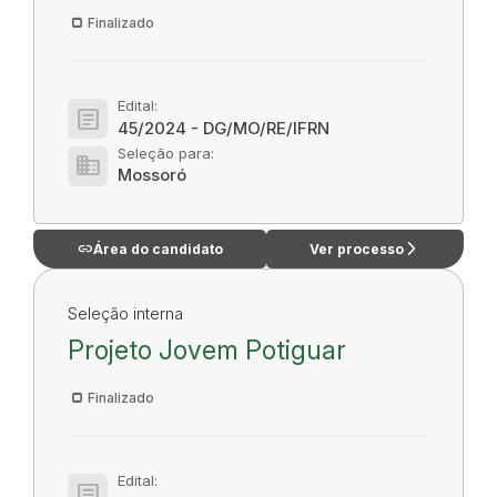
Finalizado
Edital:
article
45/2024 - DG/MO/RE/IFRN
Seleção para:
domain
Mossoró
link
arrow_forward_ios
Área do candidato
Ver processo
Seleção interna
Projeto Jovem Potiguar
Finalizado
Edital:
article