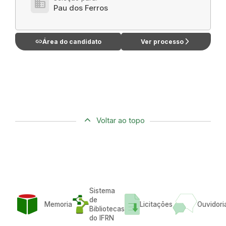
domain
Pau dos Ferros
link
arrow_forward_ios
Área do candidato
Ver processo
Voltar ao topo
Sistema
de
Memoria
Licitações
Ouvidori
Bibliotecas
do IFRN