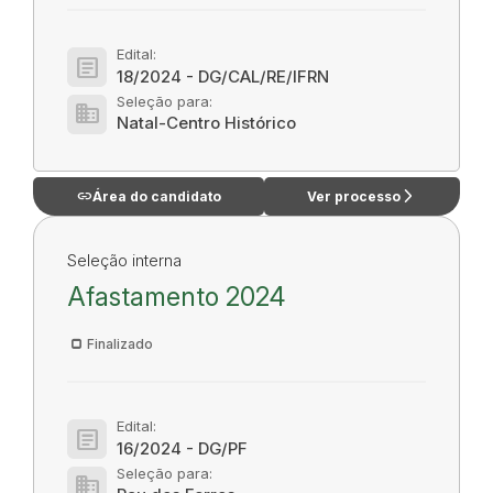
Edital:
article
18/2024 - DG/CAL/RE/IFRN
Seleção para:
domain
Natal-Centro Histórico
link
arrow_forward_ios
Área do candidato
Ver processo
Seleção interna
Afastamento 2024
Finalizado
Edital:
article
16/2024 - DG/PF
Seleção para:
domain