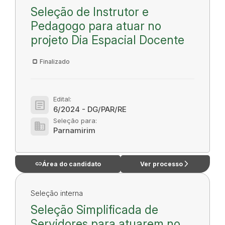
Seleção de Instrutor e
Pedagogo para atuar no
projeto Dia Espacial Docente
Finalizado
Edital:
article
6/2024 - DG/PAR/RE
Seleção para:
domain
Parnamirim
link
arrow_forward_ios
Área do candidato
Ver processo
Seleção interna
Seleção Simplificada de
Servidores para atuarem no