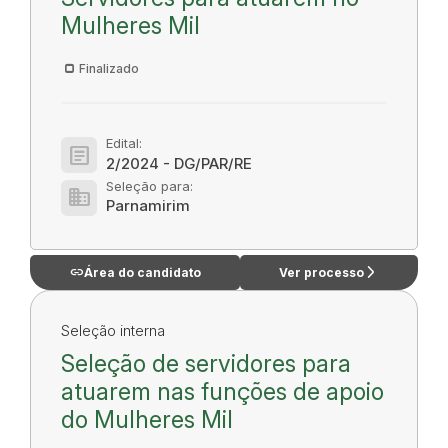
Mulheres Mil
Finalizado
Edital:
article
2/2024 - DG/PAR/RE
Seleção para:
domain
Parnamirim
link
arrow_forward_ios
Área do candidato
Ver processo
Seleção interna
Seleção de servidores para
atuarem nas funções de apoio
do Mulheres Mil