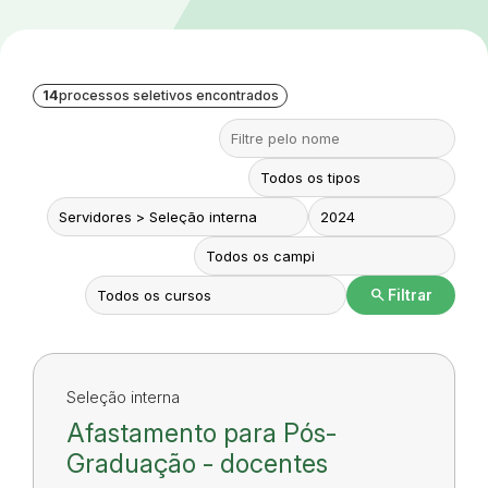
14
processos seletivos encontrados
search
Filtrar
Seleção interna
Afastamento para Pós-
Graduação - docentes