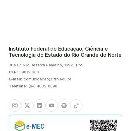
Instituto Federal de Educação, Ciência e
Tecnologia do Estado do Rio Grande do Norte
Endereço:
Rua Dr. Nilo Bezerra Ramalho, 1692, Tirol
CEP:
59015-300
E-mail:
comunicacao@ifrn.edu.br
Telefone:
(84) 4005-0890
Instagram
Twitter/X
Linkedin
Youtube
Spotify
TikTok