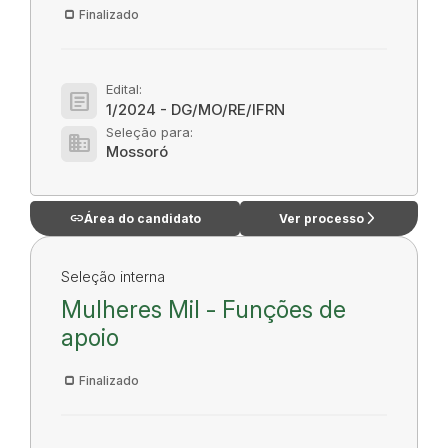
Finalizado
Edital:
article
1/2024 - DG/MO/RE/IFRN
Seleção para:
domain
Mossoró
link
arrow_forward_ios
Área do candidato
Ver processo
Seleção interna
Mulheres Mil - Funções de
apoio
Finalizado