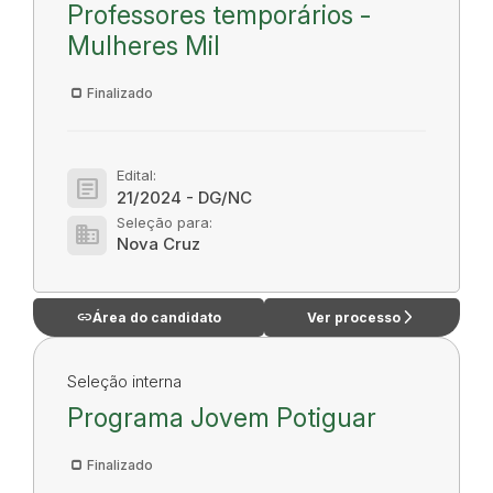
Professores temporários -
Mulheres Mil
Finalizado
Edital:
article
21/2024 - DG/NC
Seleção para:
domain
Nova Cruz
link
arrow_forward_ios
Área do candidato
Ver processo
Seleção interna
Programa Jovem Potiguar
Finalizado