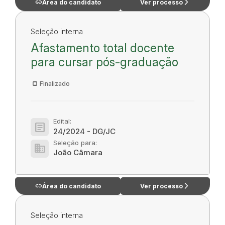
link
arrow_forward_ios
Área do candidato
Ver processo
Seleção interna
Afastamento total docente
para cursar pós-graduação
Finalizado
Edital:
article
24/2024 - DG/JC
Seleção para:
domain
João Câmara
link
arrow_forward_ios
Área do candidato
Ver processo
Seleção interna