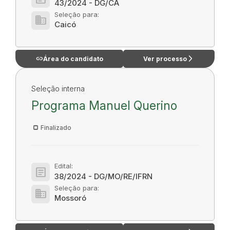
43/2024 - DG/CA
Seleção para:
domain
Caicó
link
arrow_forward_ios
Área do candidato
Ver processo
Seleção interna
Programa Manuel Querino
Finalizado
Edital:
article
38/2024 - DG/MO/RE/IFRN
Seleção para:
domain
Mossoró